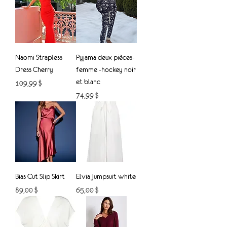
Naomi Strapless
Pyjama deux pièces-
Dress Cherry
femme -hockey noir
et blanc
Prix
109,99 $
Prix
74,99 $
Bias Cut Slip Skirt
Elvia Jumpsuit white
Prix
Prix
89,00 $
65,00 $