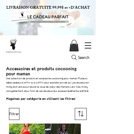
LIVRAISON GRATUITE 99,99$ et +D'ACHAT
Search
Accessoires et produits cocooning
pour maman
Une collection de produits et accessoires cocooning pour maman. Plusieurs
idées cadeaux à offrir ou à s'offrir pour prendre soin de soi. Les doudous en
minky sont sans aucun doute le coup de coeur des mamans. Leur tissu minky
incroyablement doux font de ces doudous leur accessoiredétente préféré.
Magsinez par catégorie en utilisant les filtres!
Filtrer