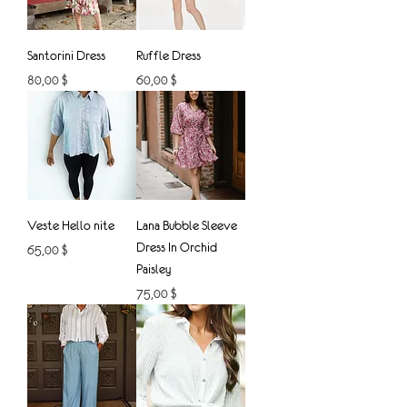
Santorini Dress
Ruffle Dress
Prix
Prix
80,00 $
60,00 $
Veste Hello nite
Lana Bubble Sleeve
Dress In Orchid
Prix
65,00 $
Paisley
Prix
75,00 $