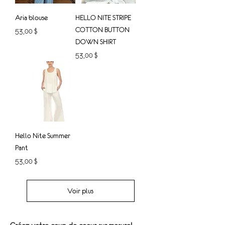
Aria blouse
HELLO NITE STRIPE
COTTON BUTTON
Prix
53,00 $
DOWN SHIRT
Prix
53,00 $
Hello Nite Summer
Pant
Prix
53,00 $
Voir plus