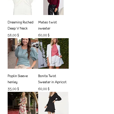
Dreaming Ruched
Mateo twist
Deep V Neck
sweater
Prix
Prix
58,00 $
60,00 $
Poplin Sleeve
Bonita Twist
henley
Sweater in Apricot
Prix
Prix
35,00 $
60,00 $