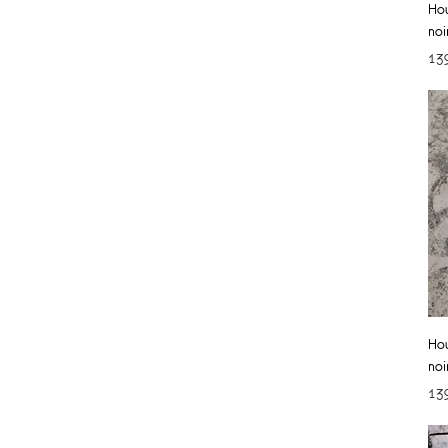
Hou
noi
Pri
13
Hou
noi
Pri
13