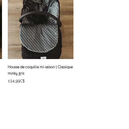
Quick View
Housse de coquille mi-saison | Classique
minky gris
Price
124,99C$