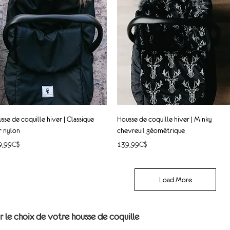
Quick View
Quick View
sse de coquille hiver | Classique
Housse de coquille hiver | Minky
r nylon
chevreuil géométrique
ce
Price
9,99C$
139,99C$
Load More
r le choix de votre housse de coquille