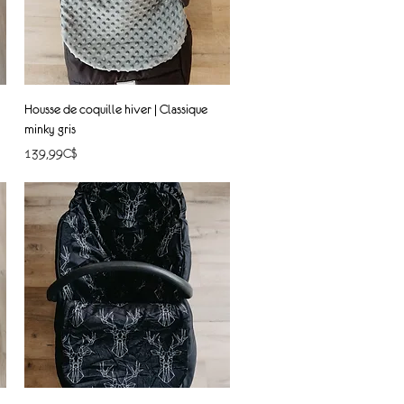
Quick View
Housse de coquille hiver | Classique
minky gris
Price
139,99C$