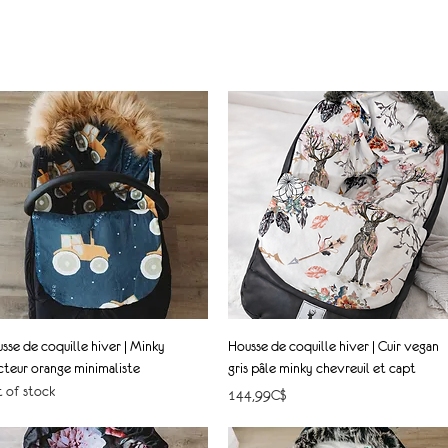
Quick View
Quick View
sse de coquille hiver | Minky
Housse de coquille hiver | Cuir vegan
cteur orange minimaliste
gris pâle minky chevreuil et capt
 of stock
Price
144,99C$