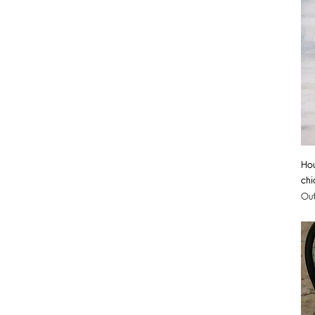
Hou
chi
Out