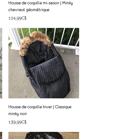
Quick View
Housse de coquille mi-saison | Minky
chevreuil géométrique
Price
124,99C$
Quick View
l
Housse de coquille hiver | Classique
minky noir
Price
139,99C$