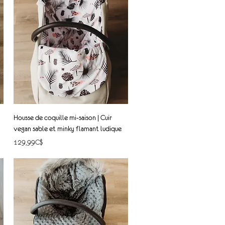
Quick View
Housse de coquille mi-saison | Cuir
vegan sable et minky flamant ludique
Price
129,99C$