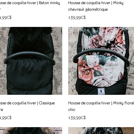
Quick View
Quick View
sse de coquille hiver | Raton minky
Housse de coquille hiver | Minky
r
chevreuil géométrique
ce
Price
9,99C$
139,99C$
Quick View
Quick View
sse de coquille hiver | Classique
Housse de coquille hiver | Minky flora
re
chic
ce
Price
9,99C$
139,99C$