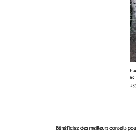
Hou
noi
Pri
13
Bénéficiez des meilleurs conseils pou