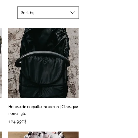
Sort by
Quick View
Housse de coquille mi-saison | Classique
noire nylon
Price
124,99C$