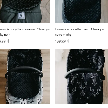
Quick View
Quick View
sse de coquille mi-saison | Classique
Housse de coquille hiver | Classique
ky noir
noire minky
ce
Price
4,99C$
139,99C$