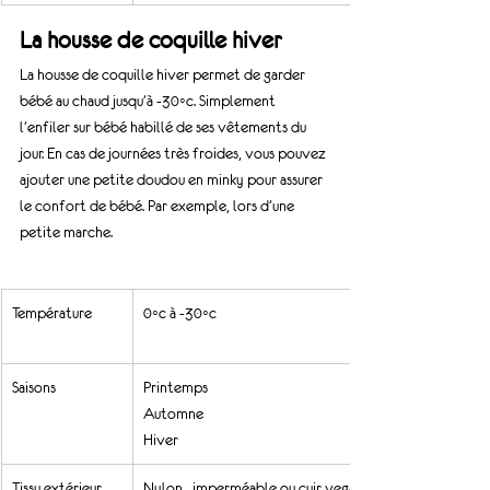
La housse de coquille hiver
La housse de coquille hiver permet de garder 
bébé au chaud jusqu’à -30◦c. Simplement 
l’enfiler sur bébé habillé de ses vêtements du 
jour. En cas de journées très froides, vous pouvez 
ajouter une petite doudou en minky pour assurer 
le confort de bébé. Par exemple, lors d’une 
petite marche.
Température 
0◦c à -30◦c
Saisons
​Printemps
Automne
Hiver
Tissu extérieur
Nylon   imperméable ou cuir vegan