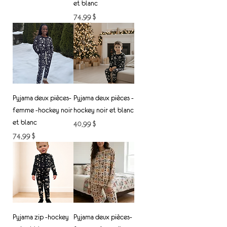
et blanc
Prix
74,99 $
Pyjama deux pièces-
Pyjama deux pièces -
femme -hockey noir
hockey noir et blanc
et blanc
Prix
40,99 $
Prix
74,99 $
Pyjama zip -hockey
Pyjama deux pièces-