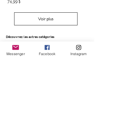
Prix
74,99 $
Voir plus
Découvrez les autres catégories
Messenger
Facebook
Instagram
Devenez une cliente V.I.P.