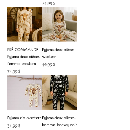
Prix
74,99 $
PRÉ-COMMANDE
Pyjama deux pièces -
Pyjama deux pièces-
western
femme -western
Prix
40,99 $
Prix
74,99 $
Pyjama zip -western
Pyjama deux pièces-
homme -hockey noir
Prix
31,99 $