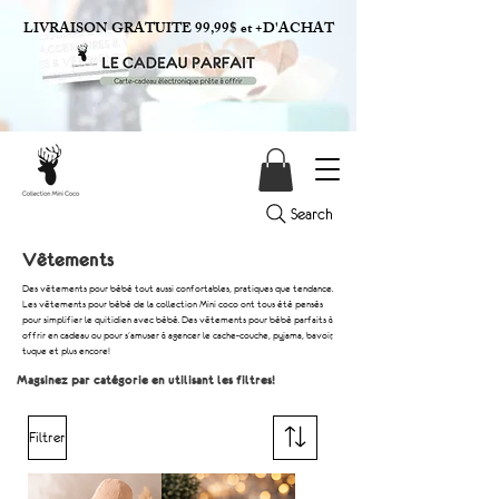
LIVRAISON GRATUITE 99,99$ et +D'ACHAT
Search
Vêtements
Des vêtements pour bébé tout aussi confortables, pratiques que tendance.
Les vêtements pour bébé de la collection Mini coco ont tous été pensés
pour simplifier le quitidien avec bébé. Des vêtements pour bébé parfaits à
offrir en cadeau ou pour s'amuser à agencer le cache-couche, pyjama, bavoir,
tuque et plus encore!
Magsinez par catégorie en utilisant les filtres!
Filtrer