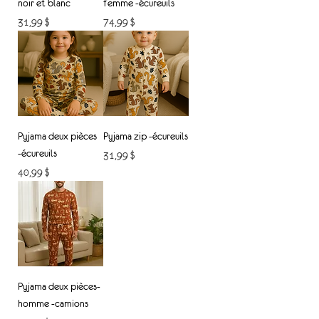
noir et blanc
femme -écureuils
Prix
Prix
31,99 $
74,99 $
Pyjama deux pièces
Pyjama zip -écureuils
-écureuils
Prix
31,99 $
Prix
40,99 $
Pyjama deux pièces-
homme -camions