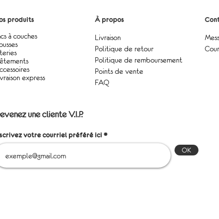
os produits
À propos
Cont
acs à couches
Livraison
Mess
ousses
Politique de retour
Cour
teries
Politique de remboursement
êtements
ccessoires
Points de vente
ivraison express
FAQ
evenez une cliente V.I.P.
nscrivez votre courriel préféré ici
OK