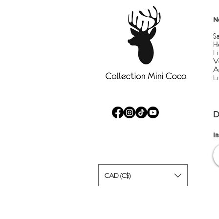
N
S
H
Li
V
A
L
D
I
CAD (C$)