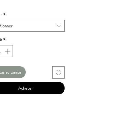
Prix
r
*
tionner
é
*
er au panier
Acheter