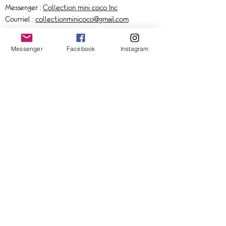
Messenger :
Collection mini coco Inc
Courriel :
collectionminicoco@gmail.com
Messenger
Facebook
Instagram
À propos
Livraison
Politique de retour
Politique de remboursement
Points de vente
FAQ
Nos produits
Sacs à couches
Housses
Literies
Vêtements
Accessoires
Livraison express