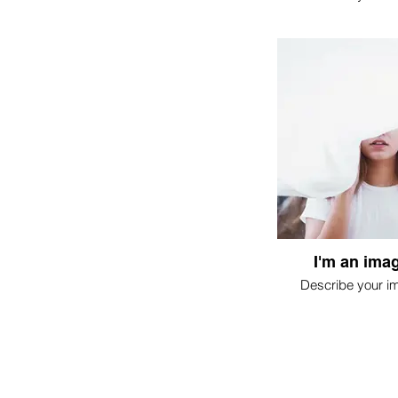
I'm an imag
Describe your i