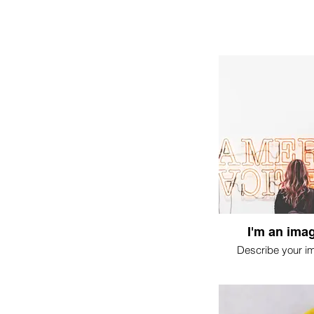
I'm an imag
Describe your i