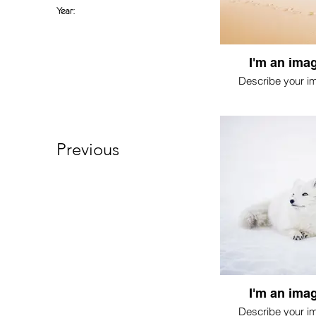
Year:
I'm an imag
Describe your i
Previous
I'm an imag
Describe your i