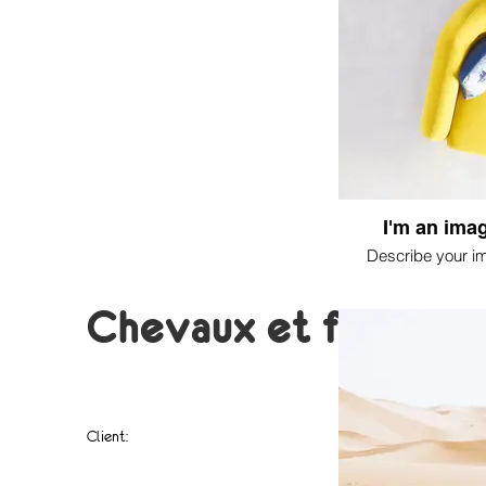
I'm an imag
Describe your i
Chevaux et fleur
Client:
cheval, fleur