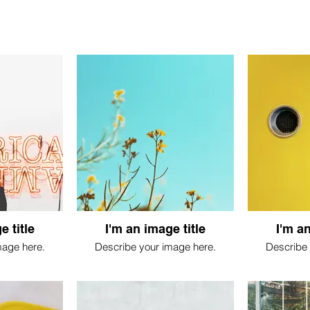
e title
I'm an image title
I'm an
mage here.
Describe your image here.
Describe 