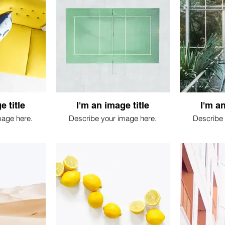
e title
I'm an image title
I'm an
mage here.
Describe your image here.
Describe 
, fer à cheval