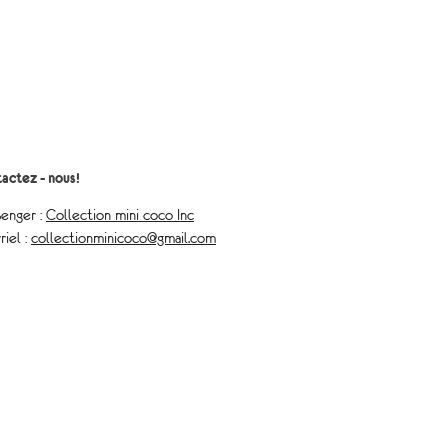
actez - nous!
enger :
Collection mini coco Inc
riel :
collectionminicoco@gmail.com