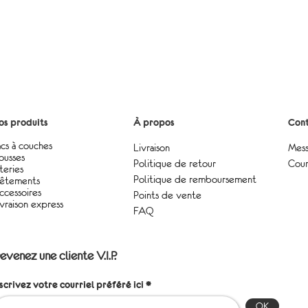
os produits
À propos
Cont
acs à couches
Livraison
Mess
ousses
Politique de retour
Cour
teries
Politique de remboursement
êtements
ccessoires
Points de vente
ivraison express
FAQ
evenez une cliente V.I.P.
nscrivez votre courriel préféré ici
OK