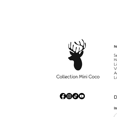
N
S
H
Li
V
A
L
D
I