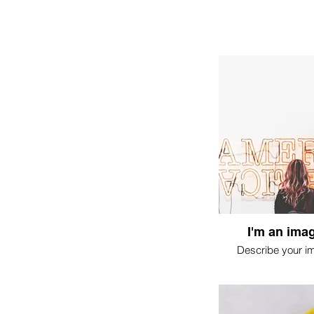
I'm an imag
Describe your i