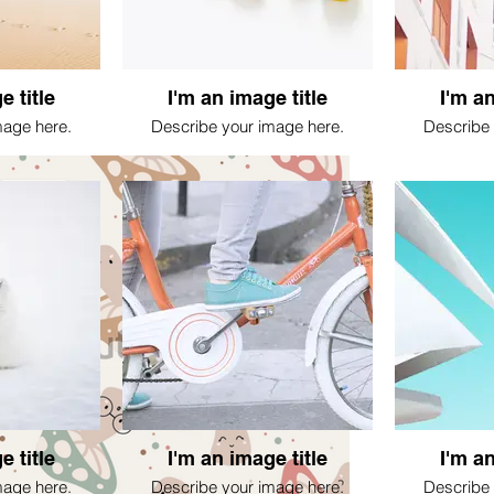
e title
I'm an image title
I'm an
mage here.
Describe your image here.
Describe 
e title
I'm an image title
I'm an
mage here.
Describe your image here.
Describe 