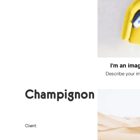
I'm an imag
Describe your i
Champignon mignon
Client:
Champigno