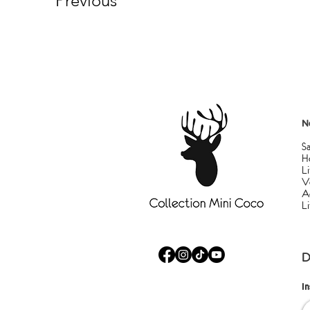
Previous
N
S
H
Li
V
A
L
D
I