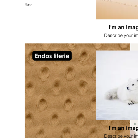
Year:
I'm an imag
Describe your i
I'm an imag
Describe your i