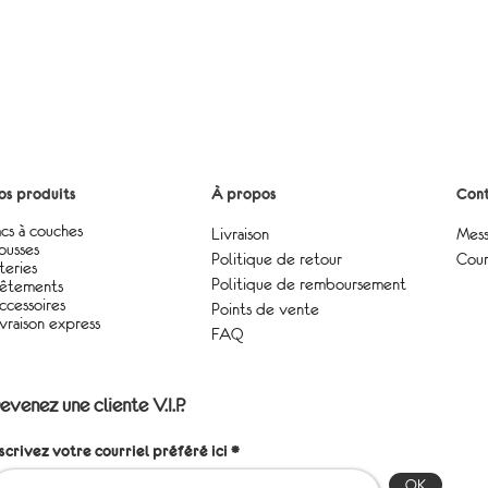
os produits
À propos
Cont
acs à couches
Livraison
Mess
ousses
Politique de retour
Cour
teries
Politique de remboursement
êtements
ccessoires
Points de vente
ivraison express
FAQ
evenez une cliente V.I.P.
nscrivez votre courriel préféré ici
OK