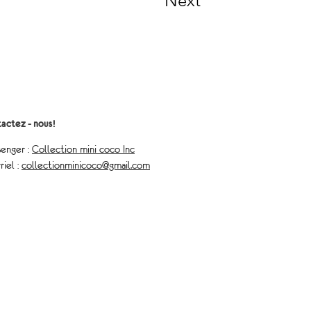
Next
actez - nous!
enger :
Collection mini coco Inc
riel :
collectionminicoco@gmail.com