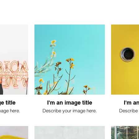
e title
I'm an image title
I'm an
mage here.
Describe your image here.
Describe 