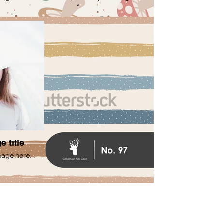
e title
mage here.