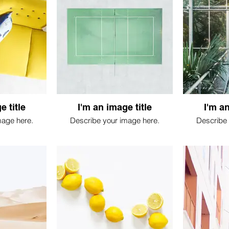
e title
I'm an image title
I'm an
mage here.
Describe your image here.
Describe 
n