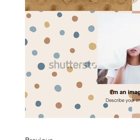
I'm an imag
Describe your i