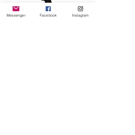
Messenger
Facebook
Instagram
Become a VIP customer
OK
Contact us!
Messenger:
Collection mini coco Inc
Email:
collectionminicoco@gmail.com
About us
Delivery