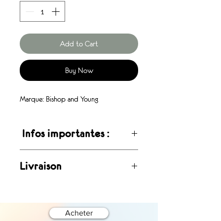
Add to Cart
Buy Now
Marque: Bishop and Young
Infos importantes :
Ces articles sont disponibles en
Livraison
livraison rapide, maximum 48 heures
.Inspirés de la mode européenne, ils
Livraison rapide en 5 jours ouvrables
sont offerts à un prix environ 40 %
partout au Québec et au Canada.
inférieur à celui du site officiel du
Acheter
designer