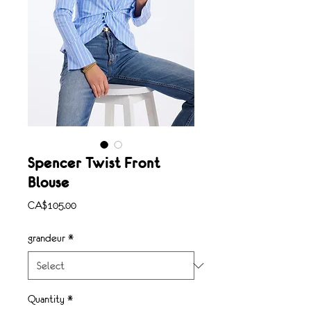
Spencer Twist Front
Blouse
Price
CA$105.00
grandeur
*
Quantity
*