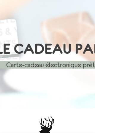
.Veuillez noter qu’il s’agit de
surplus de collection : les quantités
sont très limitées, avec environ
deux exemplaires par grandeur
seulement.