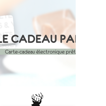
.Veuillez noter qu’il s’agit de
surplus de collection : les quantités
sont très limitées, avec environ
deux exemplaires par grandeur
seulement.