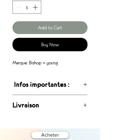
Add to Cart
Buy Now
Marque: Bishop + young
Infos importantes :
Ces articles sont disponibles en
Livraison
livraison rapide, maximum 48 heures
.Inspirés de la mode européenne, ils
Livraison rapide en 5 jours ouvrables
sont offerts à un prix environ 40 %
partout au Québec et au Canada.
inférieur à celui du site officiel du
Acheter
designer