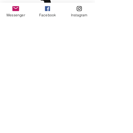
Messenger
Facebook
Instagram
Become a VIP customer
OK
Contact us!
Messenger:
Collection mini coco Inc
Email:
collectionminicoco@gmail.com
About us
Delivery