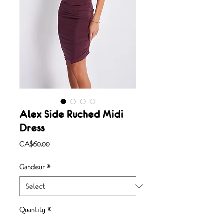
Alex Side Ruched Midi
Dress
Price
CA$60.00
Gandeur
*
Quantity
*