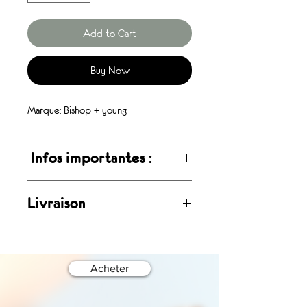
Add to Cart
Buy Now
Marque: Bishop + young
Infos importantes :
Ces articles sont disponibles en
Livraison
livraison rapide, maximum 48 heures
.Inspirés de la mode européenne, ils
Livraison rapide en 5 jours ouvrables
sont offerts à un prix environ 40 %
partout au Québec et au Canada.
inférieur à celui du site officiel du
Acheter
designer
.Veuillez noter qu’il s’agit de