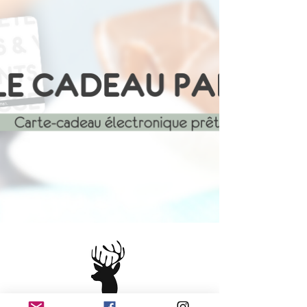
surplus de collection : les quantités
sont très limitées, avec environ
deux exemplaires par grandeur
seulement.