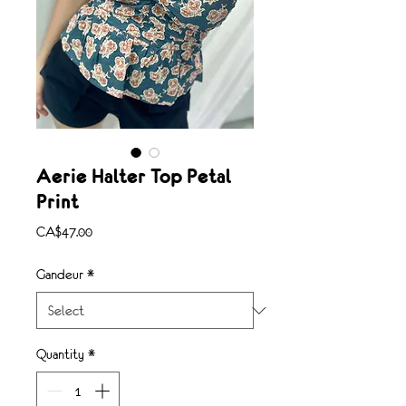
Aerie Halter Top Petal
Print
Price
CA$47.00
Gandeur
*
Quantity
*