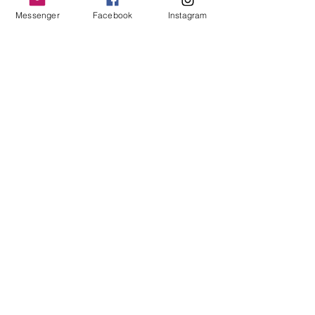
Messenger
Facebook
Instagram
Become a VIP customer
OK
Contact us!
Messenger:
Collection mini coco Inc
Email:
collectionminicoco@gmail.com
About us
Delivery
Return policy