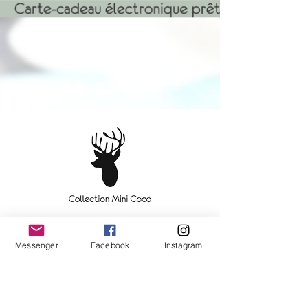
Devenez une cliente V.I.P.
Messenger
Facebook
Instagram
Inscrivez votre courriel
préféré ici
OK