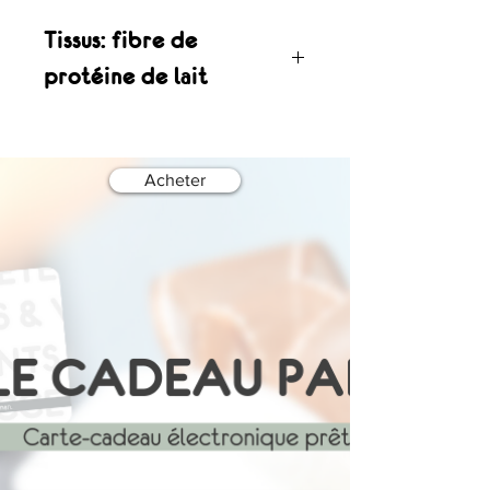
Tissus: fibre de
protéine de lait
Les bienfaits de notre fibre de
protéine de lait:
Seule compagnie au Québec à
Acheter
offrir ce tissus
Douceur extrême : Une texture
soyeuse et fluide, à mi-chemin
entre la soie et le cachemire, pour
une sensation de confort absolu
dès l'habillage.
Hydratation naturelle : Riche en
acides aminés, la fibre de lait aide à
maintenir l’hydratation naturelle de
l’épiderme et favorise la
régénération de la peau durant la