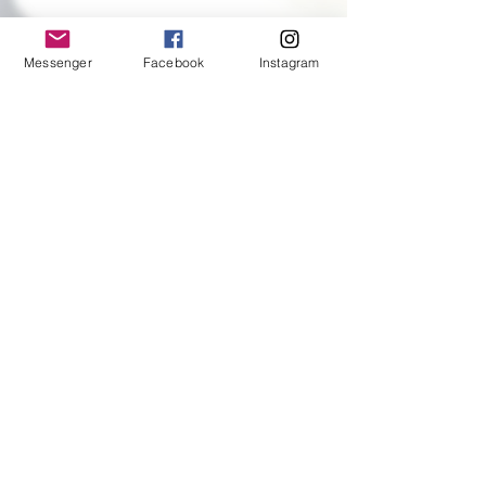
nuit.
Hypoallergénique et apaisant :
Messenger
Facebook
Instagram
Naturellement antibactérien et non
irritant, c'est le choix idéal pour les
peaux les plus sensibles ou sujettes
à l'eczéma.
Thermorégulation optimale : Le
tissu respire et évacue l'humidité
efficacement, vous gardant au frais
en été et diffusant une chaleur
douce en hiver.
Devenez une cliente V.I.P.
Éco-responsable : Une fibre
Inscrivez votre courriel
durable issue de la revalorisation
préféré ici
de surplus laitiers, sans gaspillage,
OK
pour une mode plus respectueuse
de l'environnement.