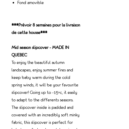
Fond amovible
***Prévoir 8 semaines pour la livraison
de cette housse***
Mid season slipcover - MADE IN
QUEBEC
To enjoy the beautiful autumn
landscapes, enjoy summer fires and
keep baby warm during the cold
spring winds, it will be your favourite
slipcover! Going up to -15◦c, it easily
to adapt to the differents seasons.
The slipcover inside is padded and
covered with an incredibly soft minky
fabric, this slipcover is perfect for