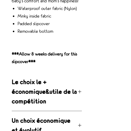
baby's comfort and mom's happiness!
Waterproof outer fabric (Nylon)
Minky inside fabric
Padded slipcover
Removable bottom
***Allow 8 weeks delivery for this
slipcover***
Le choix le +
économique&utile de la
compétition
Housse d’hiver bébé évolutive (0 à 3
Un choix économique
ans)
Notre housse d’hiver est le choix le
et évolutif