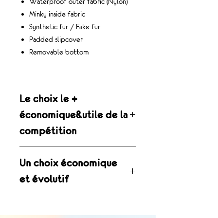
Waterproof outer fabric (Nylon)
Minky inside fabric
Synthetic fur / Fake fur
Padded slipcover
Removable bottom
Le choix le +
économique&utile de la
compétition
Housse d’hiver bébé évolutive (0 à 3
Un choix économique
ans)
Notre housse d’hiver est le choix le
et évolutif
plus économique pour garder ton
Nos housses ont été pensées pour
bébé au chaud tout l’hiver, année
accompagner votre enfant plus
après année. Grâce à son format