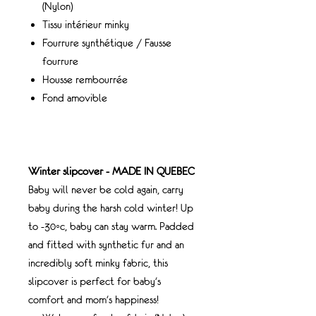
(Nylon)
Tissu intérieur minky
Fourrure synthétique / Fausse
fourrure
Housse rembourrée
Fond amovible
Winter slipcover - MADE IN QUEBEC
Baby will never be cold again, carry
baby during the harsh cold winter! Up
to -30◦c, baby can stay warm. Padded
and fitted with synthetic fur and an
incredibly soft minky fabric, this
slipcover is perfect for baby's
comfort and mom's happiness!