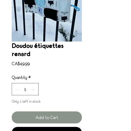
Doudou étiquettes
renard
Price
CA$49.99
Quantity
*
Only 1 left in stock
Add to Cart